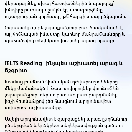
վերադարձեք սխալ հատվածներին և պարզեք՝
խնդիրը բառապաշա՞րն էր, արագությո՞ւնը,
ուշադրության կորո՞ւստը, թե՞ հարցի սխալ ընկալումը։
Նպատակը ոչ թե յուրաքանչյուր բառ հասկանալն է,
այլ հիմնական իմաստը, կարևոր մանրամասները և
պահանջվող տեղեկատվությունը արագ որսալը։
IELTS Reading․ ինչպես աշխատել արագ և
ճշգրիտ
Reading բաժնում հիմնական դժվարություններից
մեկը ժամանակն է։ Շատ սովորողներ փորձում են
յուրաքանչյուր տեքստ բառ առ բառ թարգմանել,
ինչի հետևանքով չեն հասցնում արդյունավետ
ավարտել աշխատանքը։
Ավելի արդյունավետ է զարգացնել արագ ընդհանուր
ընթերցման և կոնկրետ տեղեկատվություն գտնելու
հմտությունները։ Նախ հասկացեք տեքստի