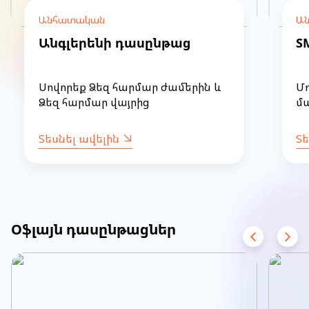
Անհատական
Ա
Անգլերենի դասընթաց
S
Սովորեք Ձեզ հարմար ժամերին և
Մ
Ձեզ հարմար վայրից
մա
Տեսնել ավելին
Տե
Item
1
of
Օֆլայն դասընթացներ
53