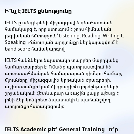
Ի՞նչ է IELTS քննությունը
IELTS-ը անգլերենի միջազգային գնահատման
համակարգ է, որը ստուգում է չորս հիմնական
լեզվական հմտություն՝ Listening, Reading, Writing և
Speaking։ Քննության արդյունքը ներկայացվում է
band score համակարգով։
IELTS հանձնելու նպատակը տարբեր մարդկանց
համար տարբեր է։ Ոմանք պատրաստվում են
արտասահմանյան համալսարան դիմելու համար,
մյուսները՝ միջազգային կրթական ծրագրերի,
աշխատանքի կամ միգրացիոն գործընթացների
շրջանակում։ Հետևաբար առաջին քայլը պետք է
լինի ձեր կոնկրետ նպատակի և պահանջվող
արդյունքի հստակեցումը։
IELTS Academic թե՞ General Training․ ո՞ր