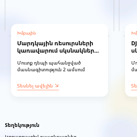
Խմբային
Խմ
Մարդկային ռեսուրսների
D
կառավարում սկսնակների
ս
համար (խումբ 36)
30
Մուտք դեպի պահանջված
Մ
մասնագիտություն 2 ամսում
մա
Տեսնել ավելին
Տե
Item
1
of
Տեղեկություն
9
Կորպորատիվ դասընթացներ