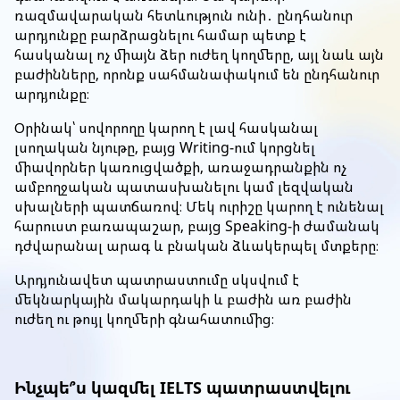
ռազմավարական հետևություն ունի․ ընդհանուր
արդյունքը բարձրացնելու համար պետք է
հասկանալ ոչ միայն ձեր ուժեղ կողմերը, այլ նաև այն
բաժինները, որոնք սահմանափակում են ընդհանուր
արդյունքը։
Օրինակ՝ սովորողը կարող է լավ հասկանալ
լսողական նյութը, բայց Writing-ում կորցնել
միավորներ կառուցվածքի, առաջադրանքին ոչ
ամբողջական պատասխանելու կամ լեզվական
սխալների պատճառով։ Մեկ ուրիշը կարող է ունենալ
հարուստ բառապաշար, բայց Speaking-ի ժամանակ
դժվարանալ արագ և բնական ձևակերպել մտքերը։
Արդյունավետ պատրաստումը սկսվում է
մեկնարկային մակարդակի և բաժին առ բաժին
ուժեղ ու թույլ կողմերի գնահատումից։
Ինչպե՞ս կազմել IELTS պատրաստվելու