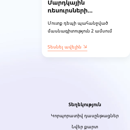
Մարդկային
ռեսուրսների
լու
կառավարում
Մուտք դեպի պահանջված
սկսնակների համար
ն
մասնագիտություն 2 ամսում
(խումբ 36)
Տեսնել ավելին
Item
1
of
9
Տեղեկություն
Կորպորատիվ դասընթացներ
Նվեր քարտ