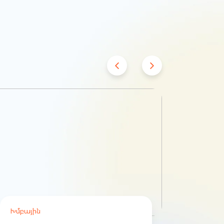
Խմբային
Խմբայ