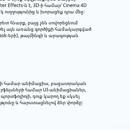
r Effects-ն է, 3D-ի համար՝ Cinema 4D
մեկ ուղղությունից և խորացեք դրա մեջ:
րետ հնարք, բայց չեն սովորեցնում
ուծել այն առանց գործիքի համակարգված
ask-երի), թայմինգի և արագության
նցերի համար անիմացիա, բացատրական
տերֆեյսների համար UI-անիմացիաներ,
որտֆոլիոյի, դուք կարող եք սկսել
ունը և հարստացնելով ձեր փորձը: