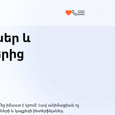
ներ և
րից
 մեջ իմաստ է կրում: Լավ անիմացիան ոչ
ծների և կայքերի ինտերֆեյսներ,