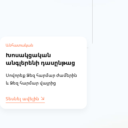
Անհատական
Անհա
Խոսակցական
UX/U
անգլերենի դասընթաց
դաս
Սովորեք Ձեզ հարմար ժամերին
Մուտք
և Ձեզ հարմար վայրից
մասնա
Տեսնել ավելին
Տեսնե