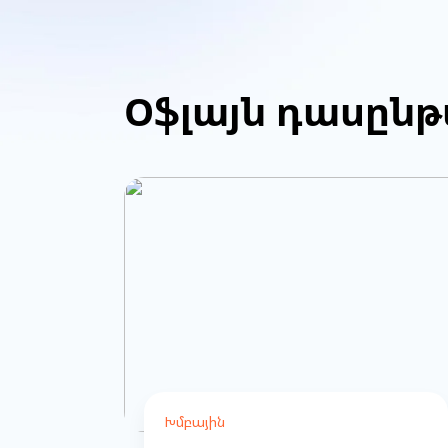
of
53
Օֆլայն դասըն
Խմբային