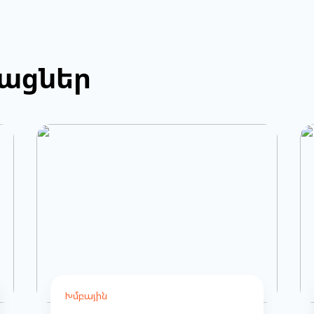
թացներ
Խմբային