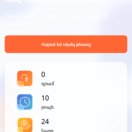
Պարզեք ձեր անգլերենի մակարդակը 10
րոպեում
Ուզում եմ սկսել թեստը
0
դրամ
10
րոպե
24
հարց