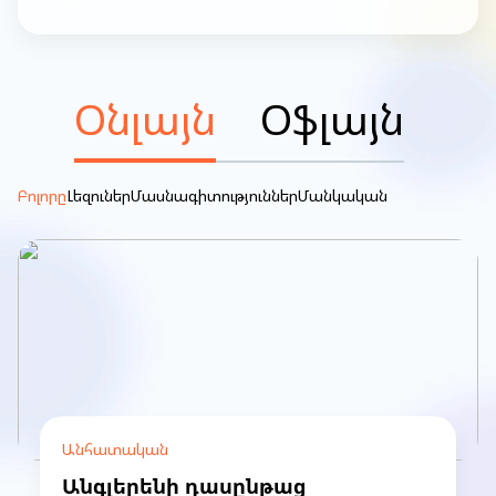
Օնլայն
Օֆլայն
Բոլորը
Լեզուներ
Մասնագիտություններ
Մանկական
Անհատական
Անգլերենի դասընթաց