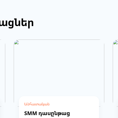
թացներ
Անհատական
SMM դասընթաց