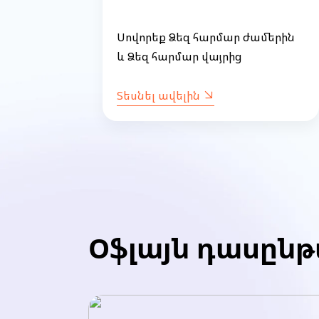
կան
երին
Սովորեք Ձեզ հարմար ժամերին
և Ձեզ հարմար վայրից
Տեսնել ավելին
Item
1
of
53
Օֆլայն դասըն