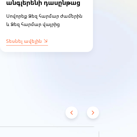
անգլերենի դասընթաց
դաս
Սովորեք Ձեզ հարմար ժամերին
Մուտք
և Ձեզ հարմար վայրից
մասնա
Տեսնել ավելին
Տեսնե