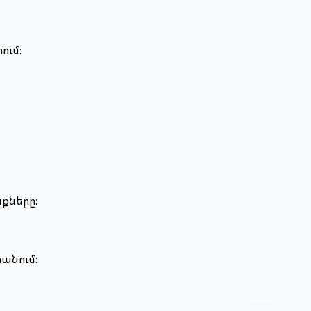
ում։
նքները։
տանում։