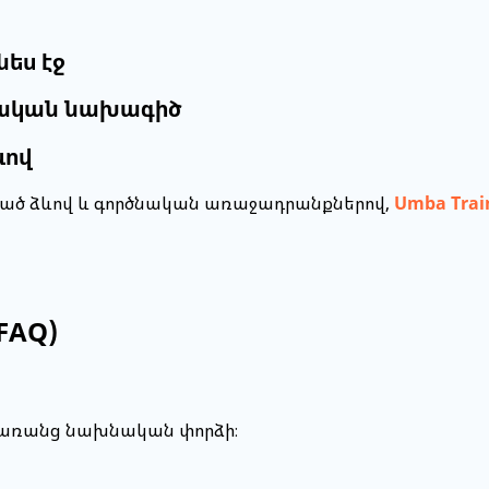
նես էջ
ձնական նախագիծ
ևով
գված ձևով և գործնական առաջադրանքներով,
Umba Trai
FAQ)
ց առանց նախնական փորձի։