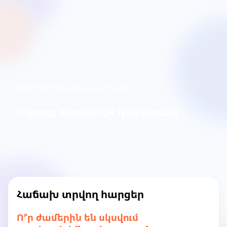
Փնտրում եք օգտակար նվե՞ր
Նվիրեք Manual QA դասընթաց
Հաճախ տրվող հարցեր
Ո՞ր ժամերին են սկսվում