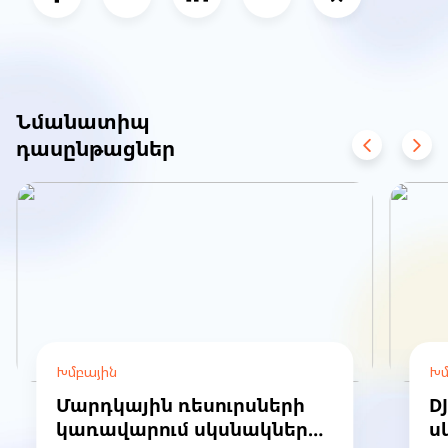
Նմանատիպ
դասընթացներ
Խմբային
Խմ
Մարդկային ռեսուրսների
D
կառավարում սկսնակների
ս