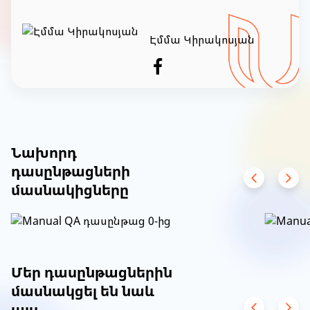
Էմմա Կիրակոսյան
Item
1
of
Նախորդ
6
դասընթացների
մասնակիցները
Item
1
of
Մեր դասընթացներին
8
մասնակցել են նաև
այս