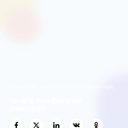
Մտածում եք, թե ու՞մ հետ կարելի է մասնակցել
Կիսվե՛ք, հրավիրե՛ք Ձեր
ընկերներին