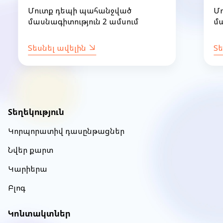
համար (խումբ 36)
30
Մուտք դեպի պահանջված
Մ
մասնագիտություն 2 ամսում
մա
Տեսնել ավելին
Տե
Item
1
of
Տեղեկություն
8
Կորպորատիվ դասընթացներ
Նվեր քարտ
Կարիերա
Բլոգ
Կոնտակտներ