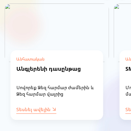
Անհատական
Ա
Անգլերենի դասընթաց
S
Սովորեք Ձեզ հարմար ժամերին և
Մ
Ձեզ հարմար վայրից
մա
Տեսնել ավելին
Տե