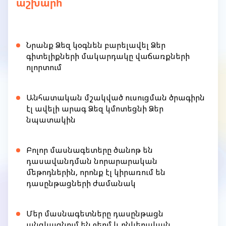
աշխարհ
Նրանք Ձեզ կօգնեն բարելավել Ձեր
գիտելիքների մակարդակը վաճառքների
ոլորտում
Անհատական մշակված ուսուցման ծրագիրն
էլ ավելի արագ Ձեզ կմոտեցնի Ձեր
նպատակին
Բոլոր մասնագետերը ծանոթ են
դասավանդման նորարարական
մեթոդներին, որոնք էլ կիրառում են
դասընթացների ժամանակ
Մեր մասնագետները դասընթացն
անցկացնում են ջերմ և ընկերական