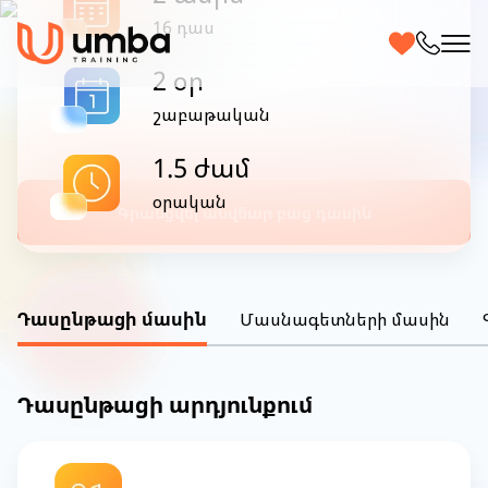
անհատական դասընթաց |
16 դաս
ՕՆԼԱՅՆ
2 օր
շաբաթական
Սովորեք Ձեզ հարմար ժամերին և Ձեզ հարմար
վայրից
1.5 ժամ
օրական
Գրանցվել անվճար բաց դասին
Դասընթացի մասին
Մասնագետների մասին
Դասընթացի արդյունքում