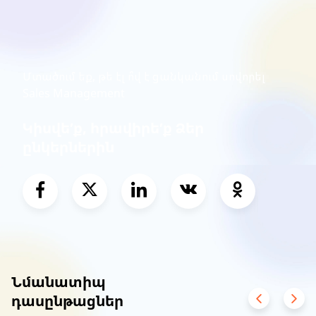
Մտածում եք, թե էլ ո՞վ է ցանկանում սովորել
Sales Management
Կիսվե՛ք, հրավիրե՛ք Ձեր
ընկերներին
Նմանատիպ
դասընթացներ