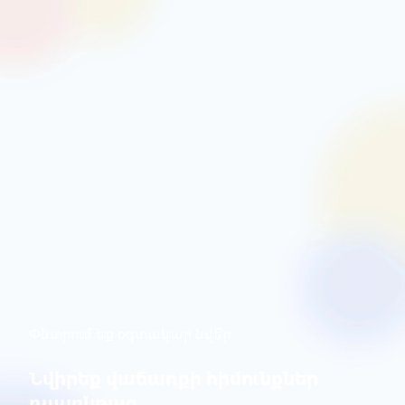
Փնտրում եք օգտակար նվե՞ր
Նվիրեք վաճառքի հիմունքներ
դասընթաց