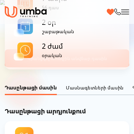
WEB ծրագրավորման
56 դաս
դասընթաց 0-ից | ՕՆԼԱՅՆ
2 օր
շաբաթական
Սովորեք Ձեզ հարմար ժամերին և Ձեզ հարմար
վայրից
2 ժամ
օրական
Գրանցվել առաջին անվճար դասին
Դասընթացի մասին
Մասնագետների մասին
Դասընթացի արդյունքում