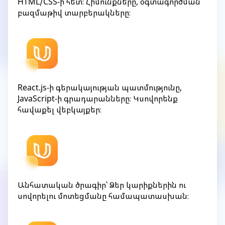
HTML/CSS-ի հետ։ Հիմունքները, օգտագործման
բազմաթիվ տարբերակները։
React.js-ի գերակայության պատմությունը,
JavaScript-ի գրադարանները։ Կսովորենք
հավաքել վեբկայքեր։
Անհատական ծրագիր՝ Ձեր կարիքներին ու
սովորելու մոտեցմանը համապատասխան։