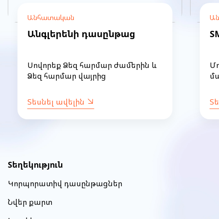
Անհատական
Ա
Անգլերենի դասընթաց
S
Սովորեք Ձեզ հարմար ժամերին և
Մ
Ձեզ հարմար վայրից
մա
Տեսնել ավելին
Տե
Item
1
of
Տեղեկություն
52
Կորպորատիվ դասընթացներ
Նվեր քարտ