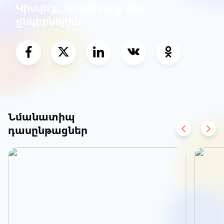
Կիսվե՛ք, հրավիրե՛ք Ձեր
ընկերներին
Նմանատիպ
դասընթացներ