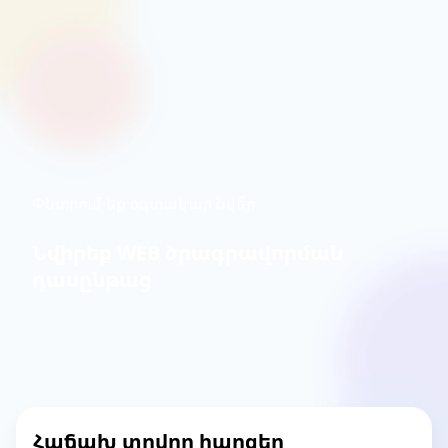
Փնտրում եք օգտակար նվե՞ր
Նվիրեք WEB ծրագրավորման
դասընթաց
Հաճախ տրվող հարցեր