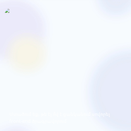
Մտածում եք, թե էլ ո՞վ է ցանկանում սովորել
front-end ծրագրավորում