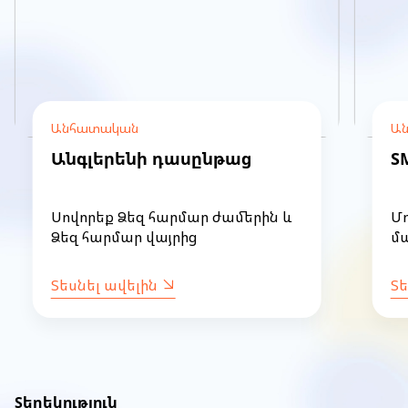
Անհատական
Ա
Անգլերենի դասընթաց
S
Սովորեք Ձեզ հարմար ժամերին և
Մ
Ձեզ հարմար վայրից
մա
Տեսնել ավելին
Տե
Item
1
of
Տեղեկություն