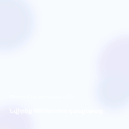
Փնտրում եք օգտակար նվե՞ր
Նվիրեք Wildberries դասընթաց