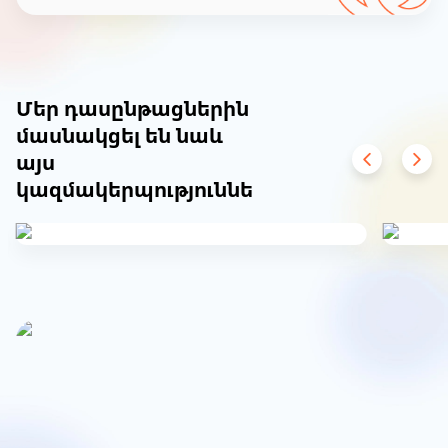
Item
1
of
Մեր դասընթացներին
3
մասնակցել են նաև
այս
կազմակերպություններից
Item
1
of
11