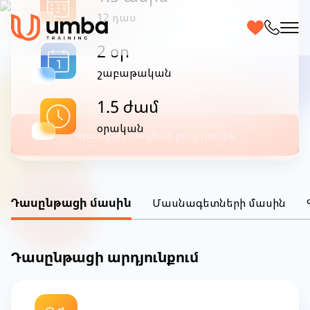
Wildberries դասընթաց 0-ից PRO
12 դաս
| ՕՆԼԱՅՆ
2 օր
շաբաթական
Սովորեք Ձեզ հարմար ժամերին և Ձեզ հարմար
վայրից
1.5 ժամ
օրական
Գրանցվել անվճար բաց դասին
Դասընթացի մասին
Մասնագետների մասին
Դասընթացի արդյունքում