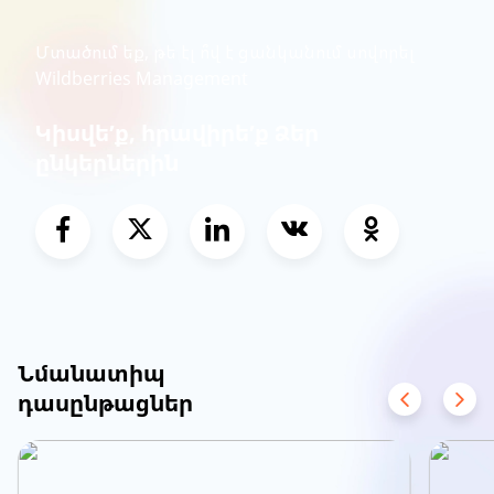
Մտածում եք, թե էլ ո՞վ է ցանկանում սովորել
Wildberries Management
Կիսվե՛ք, հրավիրե՛ք Ձեր
ընկերներին
Նմանատիպ
դասընթացներ